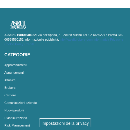
A.SE.FI. Editoriale Srl
Via dell’Aprica, 8 - 20158 Milano Tel. 02-66802277 Partita IVA:
06559580151 Informazioni e pubblicità:
info@asefibrokers.com
Informativa Privacy e
Cookie Policy
Credits
CATEGORIE
Approfondimenti
Appuntamenti
Attualità
Brokers
Carriere
Comunicazioni aziende
Nuovi prodotti
Riassicurazione
Impostazioni della privacy
Risk Management