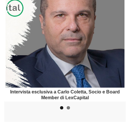
Intervista a Daniele Dolci, Partner di SABSEG Broker
Intervista esclusiva a Carlo Coletta, Socio e Board
Member di LexCapital