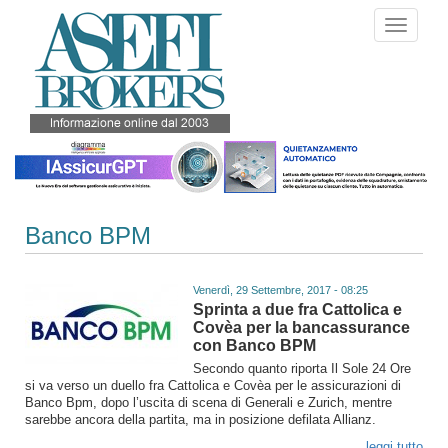
Salta
Toggle
al
navigati
contenuto
principale
Banco BPM
Venerdì, 29 Settembre, 2017 - 08:25
Sprinta a due fra Cattolica e
Covèa per la bancassurance
con Banco BPM
Secondo quanto riporta Il Sole 24 Ore
si va verso un duello fra Cattolica e Covèa per le assicurazioni di
Banco Bpm, dopo l’uscita di scena di Generali e Zurich, mentre
sarebbe ancora della partita, ma in posizione defilata Allianz.
...leggi tutto