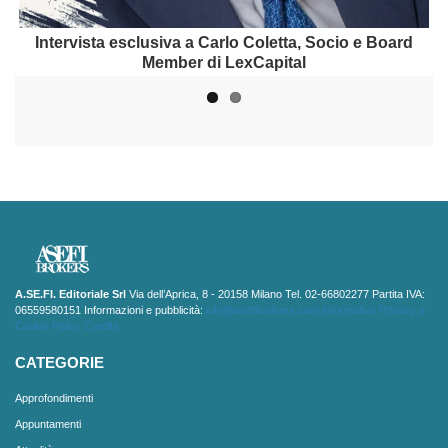
Intervista a Daniele Dolci, Partner di SABSEG Broker
Intervista esclusiva a Carlo Coletta, Socio e Board
Member di LexCapital
A.SE.FI. Editoriale Srl
Via dell’Aprica, 8 - 20158 Milano Tel. 02-66802277 Partita IVA:
06559580151 Informazioni e pubblicità:
info@asefibrokers.com
Informativa Privacy e
Cookie Policy
Credits
CATEGORIE
Approfondimenti
Appuntamenti