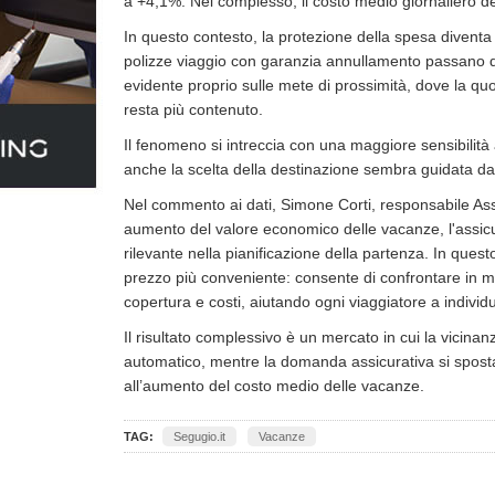
a +4,1%. Nel complesso, il costo medio giornaliero de
In questo contesto, la protezione della spesa diventa 
polizze viaggio con garanzia annullamento passano d
evidente proprio sulle mete di prossimità, dove la q
resta più contenuto.
Il fenomeno si intreccia con una maggiore sensibilità
anche la scelta della destinazione sembra guidata da v
Nel commento ai dati, Simone Corti, responsabile Assi
aumento del valore economico delle vacanze, l'assi
rilevante nella pianificazione della partenza. In quest
prezzo più conveniente: consente di confrontare in mo
copertura e costi, aiutando ogni viaggiatore a individ
Il risultato complessivo è un mercato in cui la vicin
automatico, mentre la domanda assicurativa si sposta
all’aumento del costo medio delle vacanze.
TAG:
Segugio.it
Vacanze