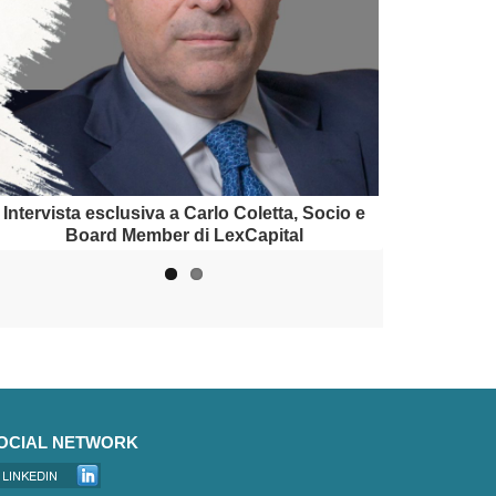
Intervista a Daniele Dolci, Partner di SABSEG
Intervista esclusiva a Carlo Coletta, Socio e
Board Member di LexCapital
Broker
OCIAL NETWORK