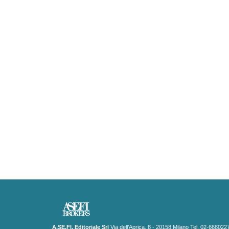
A.SE.FI. Editoriale Srl
Via dell’Aprica, 8 - 20158 Milano Tel. 02-668022