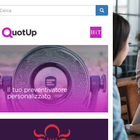
Form
i
icerca