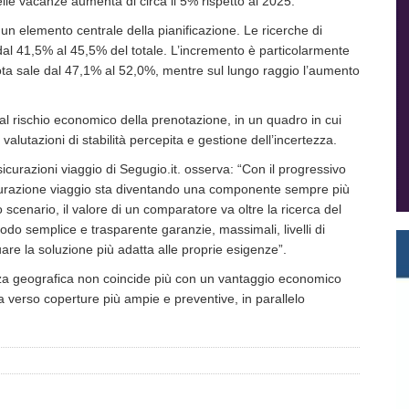
lle vacanze aumenta di circa il 5% rispetto al 2025.
un elemento centrale della pianificazione. Le ricerche di
al 41,5% al 45,5% del totale. L’incremento è particolarmente
uota sale dal 47,1% al 52,0%, mentre sul lungo raggio l’aumento
 al rischio economico della prenotazione, in un quadro in cui
alutazioni di stabilità percepita e gestione dell’incertezza.
curazioni viaggio di Segugio.it. osserva: “Con il progressivo
curazione viaggio sta diventando una componente sempre più
o scenario, il valore di un comparatore va oltre la ricerca del
do semplice e trasparente garanzie, massimali, livelli di
uare la soluzione più adatta alle proprie esigenze”.
anza geografica non coincide più con un vantaggio economico
 verso coperture più ampie e preventive, in parallelo