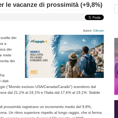
er le vacanze di prossimità (+9,8%)
d
r
Autore:
Gillespie
scelte dei
opa a
mica dei
le mete
escita dei
 ha
i dati
raggio (“Mondo escluso USA/Canada/Caraibi”) scendono dal
ce dal 21,1% al 24,1% e l’Italia dal 17,6% al 19,1%. Stabile
e di prossimità registrano un incremento medio del 9,8%,
na. Un ritmo superiore rispetto al lungo raggio, che si ferma