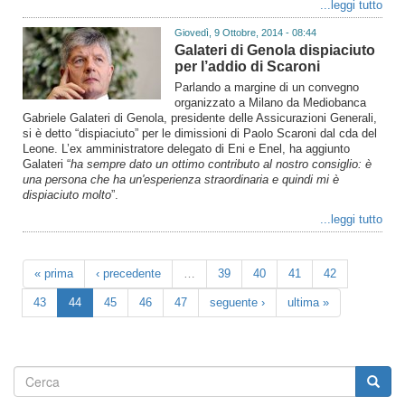
...leggi tutto
Giovedì, 9 Ottobre, 2014 - 08:44
Galateri di Genola dispiaciuto
per l’addio di Scaroni
Parlando a margine di un convegno
organizzato a Milano da Mediobanca
Gabriele Galateri di Genola, presidente delle Assicurazioni Generali,
si è detto “dispiaciuto” per le dimissioni di Paolo Scaroni dal cda del
Leone. L’ex amministratore delegato di Eni e Enel, ha aggiunto
Galateri “
ha sempre dato un ottimo contributo al nostro consiglio: è
una persona che ha un'esperienza straordinaria e quindi mi è
dispiaciuto molto
”.
...leggi tutto
« prima
‹ precedente
…
39
40
41
42
43
44
45
46
47
seguente ›
ultima »
Form