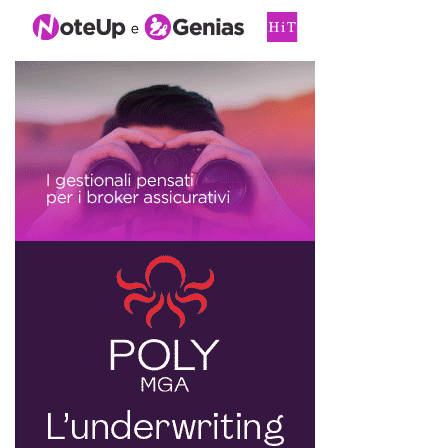
di
ricerca