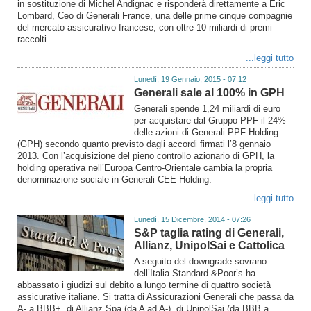
in sostituzione di Michel Andignac e risponderà direttamente a Eric
Lombard, Ceo di Generali France, una delle prime cinque compagnie
del mercato assicurativo francese, con oltre 10 miliardi di premi
raccolti.
...leggi tutto
Lunedì, 19 Gennaio, 2015 - 07:12
Generali sale al 100% in GPH
Generali spende 1,24 miliardi di euro
per acquistare dal Gruppo PPF il 24%
delle azioni di Generali PPF Holding
(GPH) secondo quanto previsto dagli accordi firmati l’8 gennaio
2013. Con l’acquisizione del pieno controllo azionario di GPH, la
holding operativa nell’Europa Centro-Orientale cambia la propria
denominazione sociale in Generali CEE Holding.
...leggi tutto
Lunedì, 15 Dicembre, 2014 - 07:26
S&P taglia rating di Generali,
Allianz, UnipolSai e Cattolica
A seguito del downgrade sovrano
dell’Italia Standard &Poor’s ha
abbassato i giudizi sul debito a lungo termine di quattro società
assicurative italiane. Si tratta di Assicurazioni Generali che passa da
A- a BBB+, di Allianz Spa (da A ad A-), di UnipolSai (da BBB a