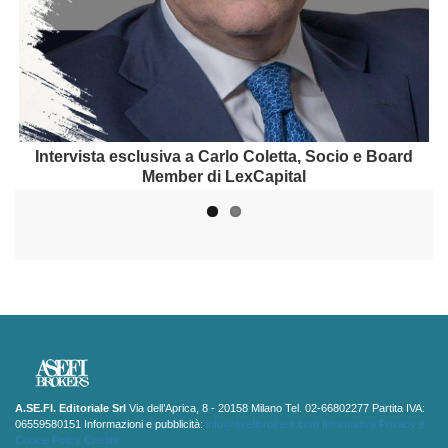
Intervista a Daniele Dolci, Partner di SABSEG Broker
Intervista esclusiva a Carlo Coletta, Socio e Board
Member di LexCapital
A.SE.FI. Editoriale Srl
Via dell’Aprica, 8 - 20158 Milano Tel. 02-66802277 Partita IVA:
06559580151 Informazioni e pubblicità:
info@asefibrokers.com
Informativa Privacy e
Cookie Policy
Credits