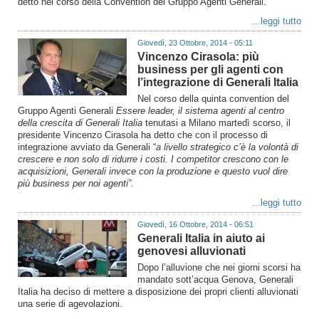
detto nel corso della Convention del Gruppo Agenti Generali.
...leggi tutto
Giovedì, 23 Ottobre, 2014 - 05:11
Vincenzo Cirasola: più
business per gli agenti con
l’integrazione di Generali Italia
Nel corso della quinta convention del
Gruppo Agenti Generali
Essere leader, il sistema agenti al centro
della crescita di Generali Italia
tenutasi a Milano martedì scorso, il
presidente Vincenzo Cirasola ha detto che con il processo di
integrazione avviato da Generali “
a livello strategico c’è la volontà di
crescere e non solo di ridurre i costi. I competitor crescono con le
acquisizioni, Generali invece con la produzione e questo vuol dire
più business per noi agenti”.
...leggi tutto
Giovedì, 16 Ottobre, 2014 - 06:51
Generali Italia in aiuto ai
genovesi alluvionati
Dopo l’alluvione che nei giorni scorsi ha
mandato sott’acqua Genova, Generali
Italia ha deciso di mettere a disposizione dei propri clienti alluvionati
una serie di agevolazioni.